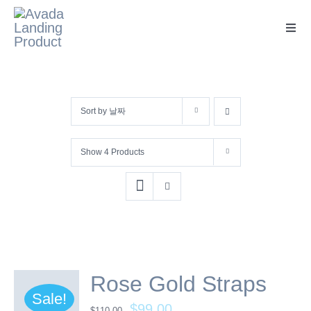
콘
텐
Toggl
Navig
츠
로
건
Sort by
날짜
너
뛰
Show
4 Products
기
Rose Gold Straps
Sale!
$
99.00
$
110.00