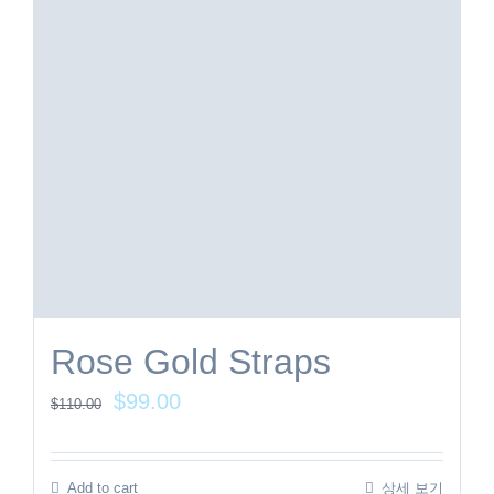
Rose Gold Straps
$
99.00
$
110.00
Add to cart
상세 보기