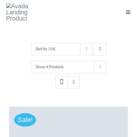
콘
텐
Toggl
Navig
츠
로
건
Sort by
가격
너
뛰
Show
4 Products
기
Sale!