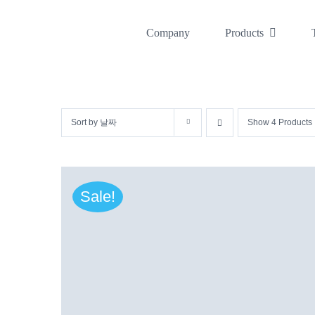
콘
텐
Company
Products
츠
로
건
Sort by
날짜
Show
4 Products
너
뛰
기
Sale!