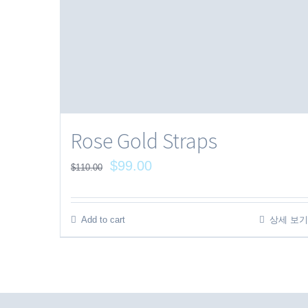
Rose Gold Straps
$
99.00
$
110.00
Add to cart
상세 보기