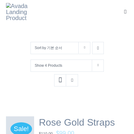
콘
텐
Toggl
Navig
츠
로
건
Sort by
기본 순서
너
뛰
Show
4 Products
기
Rose Gold Straps
Sale!
$
99.00
$
110.00