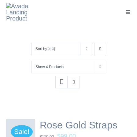
콘
텐
Toggl
Navig
츠
로
건
Sort by
가격
너
뛰
Show
4 Products
기
Rose Gold Straps
Sale!
$
99.00
$
110.00