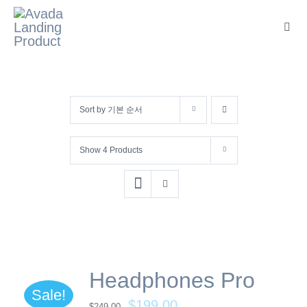
콘
텐
Toggl
Navig
츠
로
건
Sort by
기본 순서
너
뛰
Show
4 Products
기
Headphones Pro
Sale!
$
199.00
$
249.00