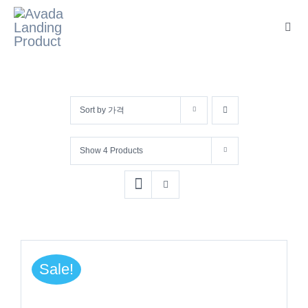
콘
텐
Toggl
Navig
츠
로
건
Sort by
가격
너
뛰
Show
4 Products
기
Sale!