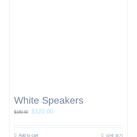
White Speakers
$
120.00
$
180.00
Add to cart
상세 보기