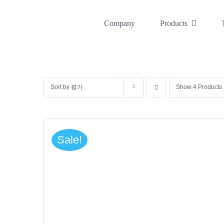
콘
텐
Company
Products
츠
로
건
Sort by
평가
Show
4 Products
너
뛰
기
Sale!