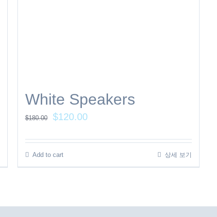
White Speakers
$
120.00
$
180.00
Add to cart
상세 보기