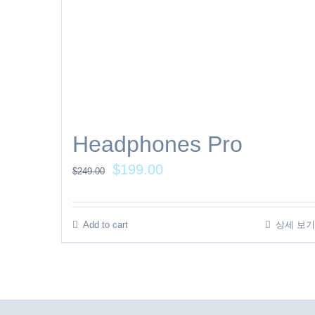
Headphones Pro
$
199.00
$
249.00
Add to cart
상세 보기