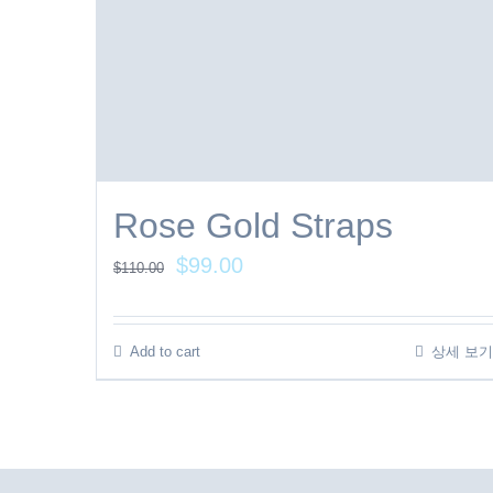
Rose Gold Straps
$
99.00
$
110.00
Add to cart
상세 보기